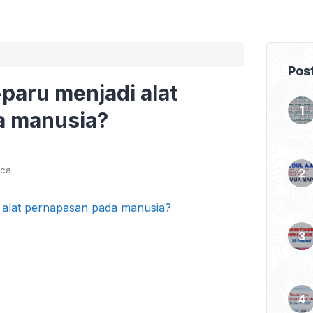
Pos
paru menjadi alat
a manusia?
aca