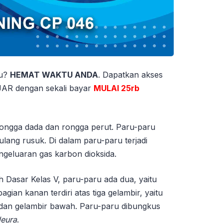
tu?
HEMAT WAKTU ANDA
. Dapatkan akses
 dengan sekali bayar
MULAI 25rb
rongga dada dan rongga perut. Paru-paru
tulang rusuk. Di dalam paru-paru terjadi
geluaran gas karbon dioksida.
 Dasar Kelas V, paru-paru ada dua, yaitu
gian kanan terdiri atas tiga gelambir, yaitu
, dan gelambir bawah. Paru-paru dibungkus
leura
.