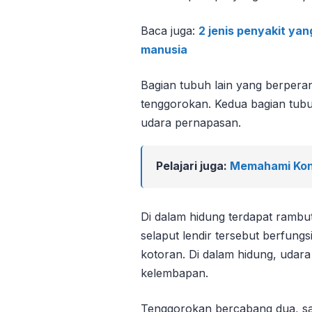
Baca juga:
2 jenis penyakit ya
manusia
Bagian tubuh lain yang berpera
tenggorokan. Kedua bagian tubu
udara pernapasan.
Pelajari juga:
Memahami Kon
Di dalam hidung terdapat rambut
selaput lendir tersebut berfung
kotoran. Di dalam hidung, udar
kelembapan.
Tenggorokan bercabang dua, sa