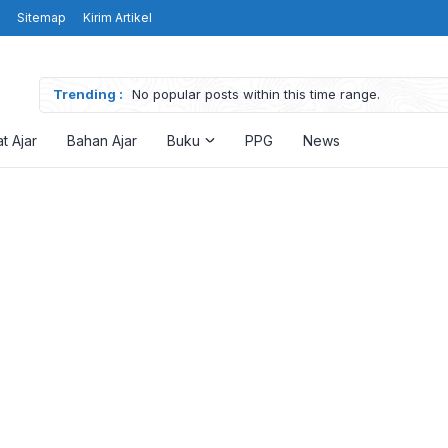
Sitemap
Kirim Artikel
Trending :
No popular posts within this time range.
t Ajar
Bahan Ajar
Buku
PPG
News