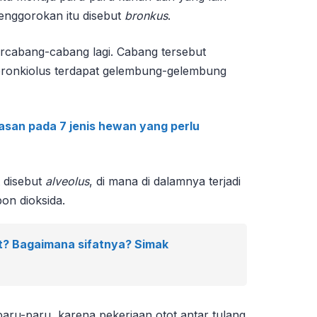
tenggorokan itu disebut
bronkus
.
rcabang-cabang lagi. Cabang tersebut
bronkiolus terdapat gelembung-gelembung
asan pada 7 jenis hewan yang perlu
 disebut
alveolus
, di mana di dalamnya terjadi
on dioksida.
t? Bagaimana sifatnya? Simak
aru-paru, karena pekerjaan otot antar tulang