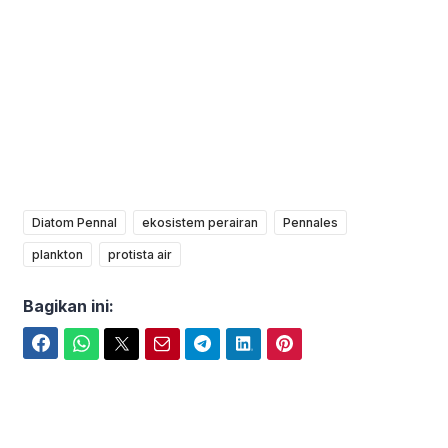
Diatom Pennal
ekosistem perairan
Pennales
plankton
protista air
Bagikan ini:
Facebook
WhatsApp
Twitter
Email
Telegram
LinkedIn
Pinterest