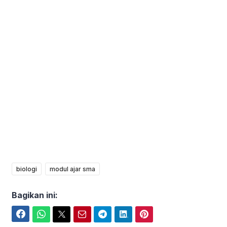
biologi
modul ajar sma
Bagikan ini:
Facebook
WhatsApp
Twitter
Email
Telegram
LinkedIn
Pinterest