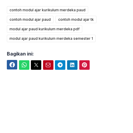
contoh modul ajar kurikulum merdeka paud
contoh modul ajar paud
contoh modul ajar tk
modul ajar paud kurikulum merdeka pdf
modul ajar paud kurikulum merdeka semester 1
Bagikan ini:
Facebook
WhatsApp
Twitter
Email
Telegram
LinkedIn
Pinterest