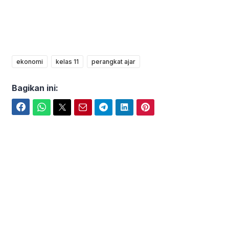
ekonomi
kelas 11
perangkat ajar
Bagikan ini:
Facebook
WhatsApp
Twitter
Email
Telegram
LinkedIn
Pinterest