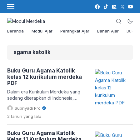
Beranda
Modul Ajar
Perangkat Ajar
Bahan Ajar
Buku
agama katolik
Buku Guru Agama Katolik
kelas 12 kurikulum merdeka
PDF
Dalam era Kurikulum Merdeka yang
sedang diterapkan di Indonesia,
pendidikan agama, khususnya Agama
Supriyadi Pro
Katolik, memiliki peran yang sangat
2 tahun
yang lalu
penting dalam membentuk karakter
peserta didik. Salah satu materi utama
yang menjadi perhatian adalah Buku
Buku Guru Agama Katolik
Guru Agama Katolik Kelas 12 Kurikulum
Kelas 11 Kurikulum Merdeka