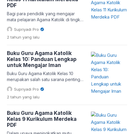
Merdeka, yang berfungsi sebagai
PDF
panduan bagi guru dalam mengajar
siswa tingkat akhir SMA. Apa Itu Buku
Bagi para pendidik yang mengajar
[…]
mata pelajaran Agama Katolik di tingkat
SMA, Buku Guru Agama Katolik Kelas 11
Supriyadi Pro
adalah sumber daya penting yang tidak
2 tahun
yang lalu
hanya membantu dalam menyusun
rencana pelajaran, tetapi juga
memperkaya pemahaman siswa
Buku Guru Agama Katolik
tentang ajaran iman Katolik. Buku ini
Kelas 10: Panduan Lengkap
dirancang untuk memberikan panduan
untuk Mengajar Iman
lengkap kepada guru dalam
menyampaikan materi ajar dengan cara
Buku Guru Agama Katolik Kelas 10
yang […]
merupakan salah satu sarana penting
yang dirancang untuk membantu para
Supriyadi Pro
guru dalam menyampaikan
2 tahun
yang lalu
pembelajaran agama Katolik di jenjang
pendidikan menengah. Buku ini tidak
hanya memberikan panduan dalam
Buku Guru Agama Katolik
menyampaikan materi ajar, tetapi juga
Kelas 9 Kurikulum Merdeka
menyertakan berbagai metode dan
PDF
pendekatan pedagogis untuk
membantu guru dalam menanamkan
Dalam upaya meningkatkan mutu