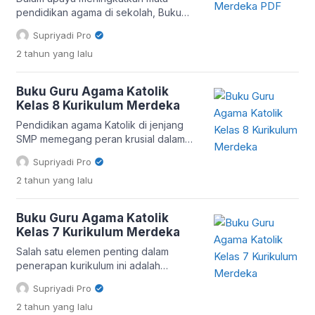
nilai-nilai keagamaan yang mendalam
pendidikan agama di sekolah, Buku
kepada siswa. […]
Guru Agama Katolik Kelas 9 menjadi
Supriyadi Pro
salah satu alat yang sangat penting
2 tahun
yang lalu
bagi para pendidik. Buku ini dirancang
sebagai panduan bagi guru untuk
mengajarkan nilai-nilai dan ajaran
Buku Guru Agama Katolik
Katolik kepada siswa secara efektif
Kelas 8 Kurikulum Merdeka
dan mendalam. Dengan adanya buku
panduan ini, proses pembelajaran
Pendidikan agama Katolik di jenjang
agama diharapkan dapat berjalan lebih
SMP memegang peran krusial dalam
[…]
membimbing siswa kelas 8 menuju
Supriyadi Pro
pemahaman iman yang lebih mendalam
2 tahun
yang lalu
serta pembentukan karakter Kristiani
yang kokoh. Dalam perjalanan ini, buku
guru agama Katolik kelas 8 hadir
Buku Guru Agama Katolik
sebagai kompas yang tak ternilai bagi
Kelas 7 Kurikulum Merdeka
para pendidik. Lebih dari Sekadar
Panduan Pengajaran Buku guru agama
Salah satu elemen penting dalam
Katolik kelas 8 […]
penerapan kurikulum ini adalah
hadirnya “Buku Guru Agama Katolik
Supriyadi Pro
Kelas 7 Kurikulum Merdeka.” Buku ini
2 tahun
yang lalu
bukan sekadar panduan mengajar