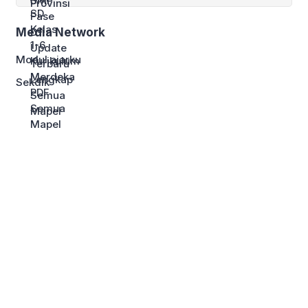
Media Network
Modul ajarku
Sekdik