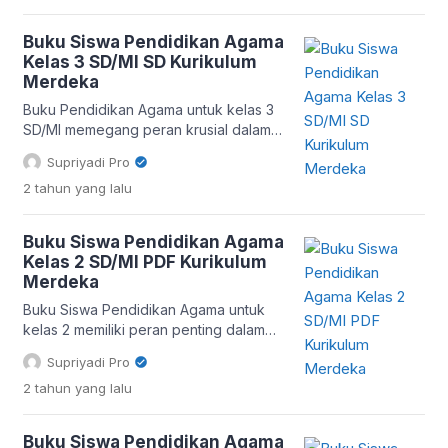
biasa, melainkan sebuah kunci untuk
membuka pintu pembelajaran yang
Buku Siswa Pendidikan Agama
lebih bermakna dan relevan bagi siswa.
Kelas 3 SD/MI SD Kurikulum
Fleksibilitas dan Kreativitas dalam
Merdeka
Mengajar Buku Guru Agama Katolik
Kelas 7 Kurikulum Merdeka
Buku Pendidikan Agama untuk kelas 3
memberikan keleluasaan bagi […]
SD/MI memegang peran krusial dalam
membentuk karakter dan moral anak di
Supriyadi Pro
usia emas mereka. Pada tahap ini,
2 tahun
yang lalu
anak-anak mulai memahami konsep-
konsep agama yang lebih kompleks
serta menerapkan nilai-nilai tersebut
Buku Siswa Pendidikan Agama
dalam kehidupan sehari-hari. Isi dan
Kelas 2 SD/MI PDF Kurikulum
Manfaat Buku Pendidikan Agama Kelas
Merdeka
3 Buku-buku ini biasanya mencakup
beragam topik, seperti: Dengan
Buku Siswa Pendidikan Agama untuk
mempelajari […]
kelas 2 memiliki peran penting dalam
membentuk pondasi karakter anak di
Supriyadi Pro
usia emas mereka. Di masa inilah, anak-
2 tahun
yang lalu
anak mulai menyerap nilai-nilai moral
dan spiritual yang akan memengaruhi
cara mereka memandang dunia dan
Buku Siswa Pendidikan Agama