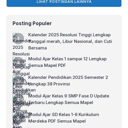
LIHAT POSTINGAN LAINNYA
menjadi panduan esensial bagi para
pendidik dalam menyampaikan materi
agama secara komprehensif […]
Posting Populer
Kalender 2025 Resolusi Tinggi Lengkap
Tanggal merah, Libur Nasional, dan Cuti
Bersama
Modul Ajar Kelas 1 sampai 12 Lengkap
Semua Mapel PDF
Kalender Pendidikan 2025 Semester 2
Lengkap 38 Provinsi
Modul Ajar Kelas 9 SMP Fase D Update
Terbaru Lengkap Semua Mapel
Modul Ajar SD Kelas 1-6 Kurikulum
Merdeka PDF Semua Mapel