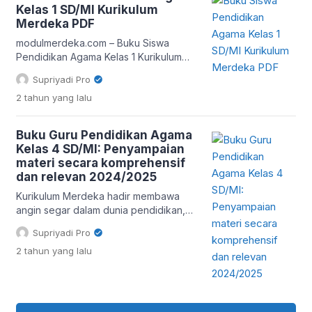
berinteraksi dengan orang lain. Buku-
Kelas 1 SD/MI Kurikulum
buku ini tidak hanya mengajarkan
Merdeka PDF
tentang agama secara teoritis, tetapi
juga mengintegrasikan nilai-nilai
modulmerdeka.com – Buku Siswa
tersebut […]
Pendidikan Agama Kelas 1 Kurikulum
Merdeka didesain secara khusus untuk
Supriyadi Pro
membentuk karakter anak sejak dini
2 tahun
yang lalu
melalui pendekatan yang lebih relevan
dan kontekstual. Pendekatan Berpusat
pada Siswa Buku ini tidak lagi hanya
Buku Guru Pendidikan Agama
menyajikan materi agama secara
Kelas 4 SD/MI: Penyampaian
dogmatis, tetapi mengajak siswa untuk
materi secara komprehensif
aktif mengeksplorasi nilai-nilai agama
dan relevan 2024/2025
dalam kehidupan sehari-hari.
Pendekatan pembelajaran yang
Kurikulum Merdeka hadir membawa
berpusat […]
angin segar dalam dunia pendidikan,
termasuk dalam pembelajaran
Supriyadi Pro
Pendidikan Agama di tingkat Sekolah
2 tahun
yang lalu
Dasar (SD) dan Madrasah Ibtidaiyah
(MI). Salah satu komponen penting
dalam implementasi kurikulum ini adalah
Buku Guru Pendidikan Agama Kelas 4
SD/MI Kurikulum Merdeka. Buku ini