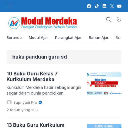
Beranda
Modul Ajar
Perangkat Ajar
Bahan Ajar
Buku
buku panduan guru sd
10 Buku Guru Kelas 7
Kurikulum Merdeka
Kurikulum Merdeka hadir sebagai angin
segar dalam dunia pendidikan
Indonesia, membawa semangat
Supriyadi Pro
pembelajaran yang lebih fleksibel dan
2 tahun
yang lalu
berpusat pada siswa. Di tengah
perubahan besar ini, peran Buku Guru
Kelas 7 Kurikulum Merdeka menjadi
13 Buku Guru Kurikulum
semakin krusial. Bukan sekadar