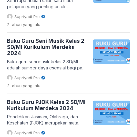
pendidik. Buku guru seni tari kelas 2
Seni rupa adalah salah satu mata
SD/MI […]
pelajaran yang penting untuk
mengembangkan kreativitas dan
Supriyadi Pro
ekspresi diri siswa sejak dini. Bagi guru
2 tahun
yang lalu
kelas 2 SD/MI, memiliki buku guru seni
rupa yang tepat adalah kunci untuk
menghadirkan pembelajaran yang
Buku Guru Seni Musik Kelas 2
menarik dan efektif. Apa itu Buku Guru
SD/MI Kurikulum Merdeka
Seni Rupa Kelas 2 SD/MI? Buku guru
2024
seni rupa kelas 2 SD/MI […]
Buku guru seni musik kelas 2 SD/MI
adalah sumber daya esensial bagi para
pendidik untuk menciptakan
Supriyadi Pro
pengalaman belajar yang
2 tahun
yang lalu
menyenangkan dan bermakna bagi
siswa-siswi mereka. Buku ini
memberikan panduan komprehensif
Buku Guru PJOK Kelas 2 SD/MI
tentang bagaimana menyampaikan
Kurikulum Merdeka 2024
materi seni musik sesuai dengan
kurikulum yang berlaku, serta
Pendidikan Jasmani, Olahraga, dan
menginspirasi guru untuk
Kesehatan (PJOK) merupakan mata
mengembangkan kreativitas dan bakat
pelajaran yang esensial bagi
Supriyadi Pro
musik siswa. Manfaat Buku Guru Seni
perkembangan siswa Sekolah Dasar