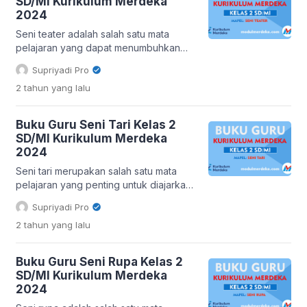
SD/MI Kurikulum Merdeka
menyediakan buku guru sebagai
2024
panduan bagi para pendidik. Berikut
adalah 12 buku guru untuk kelas 3
Seni teater adalah salah satu mata
SD/MI yang dapat digunakan dalam
pelajaran yang dapat menumbuhkan
Kurikulum Merdeka: 1. Buku Guru
kreativitas, kepercayaan diri, dan
Supriyadi Pro
Pendidikan Agama […]
kemampuan berekspresi pada anak-
2 tahun
yang lalu
anak. Bagi guru kelas 2 SD/MI, memiliki
buku panduan yang tepat sangatlah
penting untuk membimbing siswa dalam
Buku Guru Seni Tari Kelas 2
menjelajahi dunia seni peran yang
SD/MI Kurikulum Merdeka
menarik. Apa itu Buku Guru Seni Teater
2024
Kelas 2 SD/MI? Buku Guru Seni Teater
Kelas 2 […]
Seni tari merupakan salah satu mata
pelajaran yang penting untuk diajarkan
kepada siswa SD/MI, termasuk kelas 2.
Supriyadi Pro
Melalui seni tari, siswa dapat
2 tahun
yang lalu
mengembangkan kreativitas, ekspresi
diri, serta menghargai keindahan
budaya. Untuk mendukung
Buku Guru Seni Rupa Kelas 2
pembelajaran seni tari yang efektif,
SD/MI Kurikulum Merdeka
buku guru menjadi sumber referensi
2024
yang sangat berharga bagi para