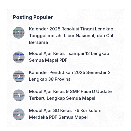
karakter monster angka yang lucu dan
menggemaskan. Monster-monster ini
menemani siswa dalam setiap
Posting Populer
petualangan belajar matematika,
menjadikan proses […]
Kalender 2025 Resolusi Tinggi Lengkap
Tanggal merah, Libur Nasional, dan Cuti
Bersama
Modul Ajar Kelas 1 sampai 12 Lengkap
Semua Mapel PDF
Kalender Pendidikan 2025 Semester 2
Lengkap 38 Provinsi
Modul Ajar Kelas 9 SMP Fase D Update
Terbaru Lengkap Semua Mapel
Modul Ajar SD Kelas 1-6 Kurikulum
Merdeka PDF Semua Mapel