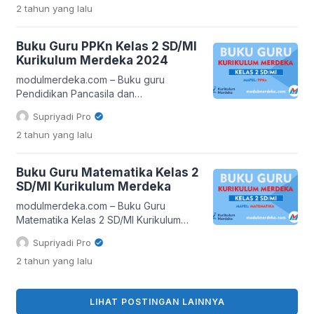
2 tahun
yang lalu
[…]
(SD) dan Madrasah Ibtidaiyah (MI).
Pada kelas 2, siswa mulai
mengembangkan keterampilan motorik
Buku Guru PPKn Kelas 2 SD/MI
dasar, memahami pentingnya gaya
Kurikulum Merdeka 2024
hidup sehat, dan membangun sikap
positif terhadap aktivitas fisik. Buku
modulmerdeka.com – Buku guru
Guru PJOK Kelas 2 SD/MI berperan
Pendidikan Pancasila dan
sebagai panduan penting bagi para
Kewarganegaraan (PPKn) untuk kelas
Supriyadi Pro
pengajar […]
2 SD/MI merupakan sumber daya yang
2 tahun
yang lalu
tak ternilai bagi para pendidik. Buku ini
berperan sebagai panduan
komprehensif yang membantu guru
Buku Guru Matematika Kelas 2
dalam menyampaikan materi PPKn
SD/MI Kurikulum Merdeka
secara efektif dan menyenangkan bagi
siswa. Manfaat Buku Guru PPKn Kelas 2
modulmerdeka.com – Buku Guru
SD/MI Pentingnya Buku Guru dalam
Matematika Kelas 2 SD/MI Kurikulum
Pembelajaran PPKn Buku […]
Merdeka hadir dengan pendekatan
Supriyadi Pro
yang inovatif dan menyenangkan,
2 tahun
yang lalu
membuat siswa tak lagi merasa
terbebani saat belajar berhitung. Salah
satu keunikan yang paling menonjol
LIHAT POSTINGAN LAINNYA
dari buku ini adalah penggunaan