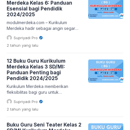
Merdeka Kelas 6: Panduan
kumpulan materi pelajaran, buku ini
Esensial bagi Pendidik
menjelma menjadi kompas yang
2024/2025
memandu para guru dalam mengarungi
samudra Kurikulum Merdeka. Lebih […]
modulmerdeka.com – Kurikulum
Merdeka hadir sebagai angin segar
dalam dunia pendidikan Indonesia,
Supriyadi Pro
membawa semangat pembelajaran
2 tahun
yang lalu
yang lebih mandiri, mendalam, dan
bermakna. Bagi para guru kelas 6,
transisi ke Kurikulum Merdeka tentu
12 Buku Guru Kurikulum
memerlukan adaptasi dan sumber daya
Merdeka Kelas 3 SD/MI:
yang tepat. Salah satu sumber daya
Panduan Penting bagi
krusial tersebut adalah Buku Guru
Pendidik 2024/2025
Kurikulum Merdeka Kelas 6. Artikel ini
akan mengulas […]
Kurikulum Merdeka memberikan
fleksibilitas bagi guru untuk
mengembangkan pembelajaran yang
Supriyadi Pro
sesuai dengan kebutuhan siswa. Untuk
2 tahun
yang lalu
mendukung implementasi Kurikulum
Merdeka, Kementerian Pendidikan,
Kebudayaan, Riset, dan Teknologi
Buku Guru Seni Teater Kelas 2
(Kemendikbudristek) telah