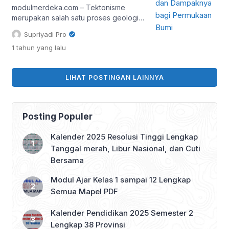
tektonisme epirogenetik positif. […]
modulmerdeka.com – Tektonisme
merupakan salah satu proses geologis
yang sangat penting dalam membentuk
Supriyadi Pro
permukaan bumi. Dalam dunia
1 tahun
yang lalu
pendidikan, khususnya mata pelajaran
geografi, konsep ini dipelajari sebagai
bagian dari proses endogen atau
LIHAT POSTINGAN LAINNYA
proses yang berasal dari dalam bumi.
Tektonisme memiliki peranan utama
dalam membentuk pegunungan,
lembah, patahan, serta berbagai
Posting Populer
bentuk muka bumi lainnya. Artikel ini
akan […]
Kalender 2025 Resolusi Tinggi Lengkap
Tanggal merah, Libur Nasional, dan Cuti
Bersama
Modul Ajar Kelas 1 sampai 12 Lengkap
Semua Mapel PDF
Kalender Pendidikan 2025 Semester 2
Lengkap 38 Provinsi