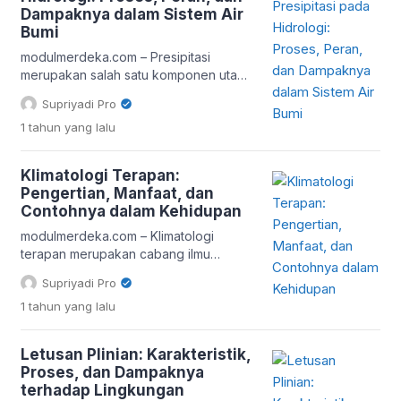
memiliki perbedaan mendasar dalam
Dampaknya dalam Sistem Air
struktur, bahasa, dan tujuan
Bumi
penggunaannya. Artikel ini akan
membahas secara lengkap bagaimana
modulmerdeka.com – Presipitasi
menulis […]
merupakan salah satu komponen utama
dalam siklus hidrologi yang memainkan
Supriyadi Pro
peran penting dalam distribusi air di
1 tahun
yang lalu
bumi. Dalam konteks ilmu hidrologi,
memahami proses presipitasi tidak
hanya penting bagi ilmu pengetahuan,
Klimatologi Terapan:
tetapi juga bagi pengelolaan sumber
Pengertian, Manfaat, dan
daya air, pertanian, hingga mitigasi
Contohnya dalam Kehidupan
bencana alam seperti banjir dan
kekeringan. Siklus presipitasi adalah
modulmerdeka.com – Klimatologi
bagian dari siklus […]
terapan merupakan cabang ilmu
klimatologi yang berfokus pada
Supriyadi Pro
penerapan data dan analisis iklim dalam
1 tahun
yang lalu
berbagai aspek kehidupan manusia.
Dalam konteks pendidikan, khususnya
pada Kurikulum Merdeka, pemahaman
Letusan Plinian: Karakteristik,
tentang klimatologi terapan sangat
Proses, dan Dampaknya
penting untuk membekali peserta didik
terhadap Lingkungan
dengan kemampuan berpikir kritis