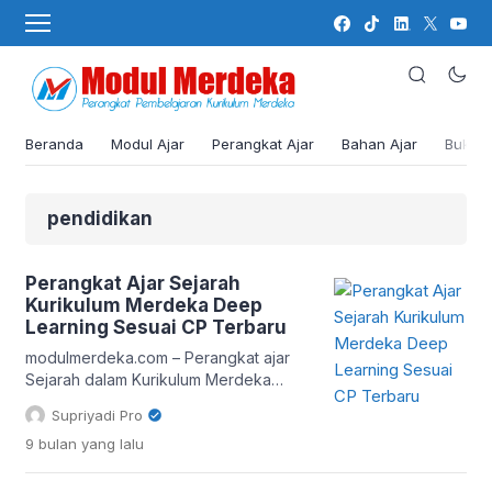
Beranda
Modul Ajar
Perangkat Ajar
Bahan Ajar
Buku
pendidikan
Perangkat Ajar Sejarah
Kurikulum Merdeka Deep
Learning Sesuai CP Terbaru
modulmerdeka.com – Perangkat ajar
Sejarah dalam Kurikulum Merdeka
menekankan pendekatan
Supriyadi Pro
pembelajaran yang mendalam dan
9 bulan
yang lalu
berpusat pada peserta didik. Melalui
prinsip Deep Learning, siswa diarahkan
untuk memahami hubungan sebab-