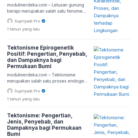
terhadap fenomena alam yang
modulmerdeka.com – Letusan gunung
berdampak langsung terhadap aktivitas
berapi merupakan salah satu fenomena
manusia. Ilmu ini tidak hanya […]
alam yang dapat memberikan dampak
Supriyadi Pro
signifikan terhadap kehidupan di
1 tahun
yang lalu
sekitarnya. Di antara berbagai tipe
letusan yang dikenal dalam ilmu
geologi dan vulkanologi, jenis letusan
Tektonisme Epirogenetik
Plinian merupakan salah satu yang
Positif: Pengertian, Penyebab,
paling eksplosif dan destruktif. Dikenal
dan Dampaknya bagi
juga sebagai letusan bertipe Vesuvius,
Permukaan Bumi
letusan ini mendapat namanya dari
Plinius Muda, […]
modulmerdeka.com – Tektonisme
merupakan salah satu proses endogen
yang memengaruhi bentuk dan struktur
Supriyadi Pro
permukaan bumi. Dalam geografi fisik,
1 tahun
yang lalu
tektonisme dibedakan menjadi dua
jenis utama, yaitu orogenetik dan
epirogenetik. Artikel ini akan
Tektonisme: Pengertian,
membahas secara rinci tentang salah
Jenis, Penyebab, dan
satu bentuk tektonisme yang sering kali
Dampaknya bagi Permukaan
kurang dikenal tetapi memiliki dampak
Bumi
besar dalam skala geologi, yaitu