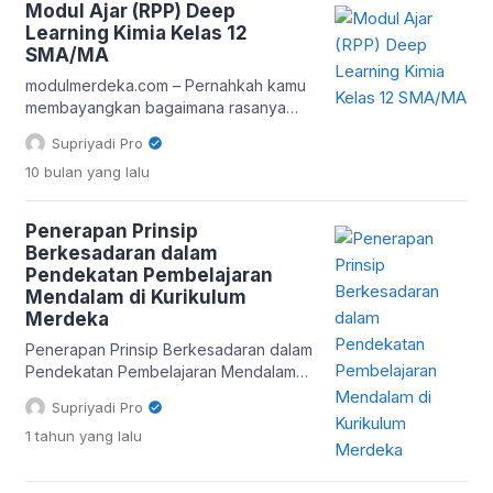
Modul Ajar (RPP) Deep
akibat, menganalisis sumber sejarah,
Learning Kimia Kelas 12
serta mengembangkan kemampuan
SMA/MA
berpikir kritis terhadap peristiwa masa
lalu. Model ini mendukung
modulmerdeka.com – Pernahkah kamu
pembelajaran yang tidak hanya
membayangkan bagaimana rasanya
berfokus pada hafalan, tetapi juga
belajar Kimia di kelas 12 SMA/MA
Supriyadi Pro
pemaknaan kontekstual terhadap […]
dengan cara yang lebih interaktif, tidak
10 bulan
yang lalu
membosankan, dan sekaligus
menantang otak untuk berpikir kritis?
Itulah yang sedang ditawarkan melalui
Penerapan Prinsip
konsep Modul Ajar atau Rencana
Berkesadaran dalam
Pelaksanaan Pembelajaran (RPP)
Pendekatan Pembelajaran
berbasis deep learning. Dalam konteks
Mendalam di Kurikulum
Merdeka Belajar, pendekatan ini bukan
Merdeka
hanya tren sesaat, tapi menjadi […]
Penerapan Prinsip Berkesadaran dalam
Pendekatan Pembelajaran Mendalam
Mengapa Prinsip Berkesadaran
Supriyadi Pro
Penting dalam Pendidikan?
1 tahun
yang lalu
modulmerdeka.com – Prinsip
berkesadaran (mindfulness) adalah
kesadaran penuh terhadap apa yang