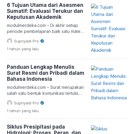
sedang dilakukan, dirasakan, dan
6 Tujuan Utama dari Asesmen
dipikirkan pada saat ini. Dalam konteks
Sumatif: Evaluasi Terukur dan
pendidikan, mindfulness membantu
Keputusan Akademik
siswa dan guru menciptakan
modulmerdeka.com – Di akhir setiap
lingkungan belajar yang lebih fokus,
periode pembelajaran baik satu materi,
tenang, dan mendalam. Penelitian dari
semester, maupun jenjang pendidikan
Harvard University menunjukkan bahwa
Supriyadi Pro
pendidik menghadirkan asesmen
[…]
1 tahun
yang lalu
sumatif untuk mengukur hasil akhir
belajar siswa. Tujuan utama dari
asesmen sumatif adalah mengevaluasi
Panduan Lengkap Menulis
sejauh mana siswa telah mencapai
Surat Resmi dan Pribadi dalam
tujuan pembelajaran yang telah
Bahasa Indonesia
ditetapkan. Asesmen jenis ini bukan
hanya soal ujian tertulis. Guru bisa
modulmerdeka.com – Surat merupakan
memilih bentuk proyek akhir, […]
salah satu bentuk komunikasi tertulis
yang masih digunakan hingga kini, baik
Supriyadi Pro
dalam lingkungan pendidikan,
1 tahun
yang lalu
pemerintahan, maupun kehidupan
pribadi. Dalam bahasa Indonesia, surat
terbagi menjadi dua jenis utama, yaitu
Siklus Presipitasi pada
surat resmi dan surat pribadi. Keduanya
Hidrologi: Proses, Peran, dan