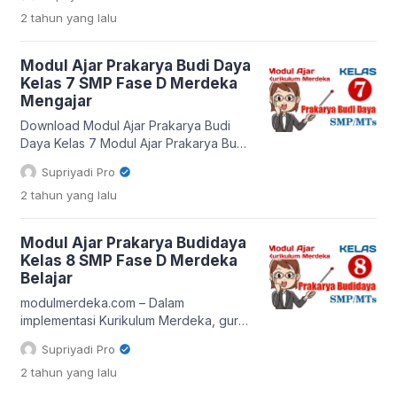
keterampilan praktis dalam bidang
2 tahun
yang lalu
budidaya. Budidaya, sebagai kegiatan
pemeliharaan tanaman atau hewan,
memiliki peran penting dalam
Modul Ajar Prakarya Budi Daya
kehidupan sehari-hari, baik sebagai
Kelas 7 SMP Fase D Merdeka
sumber pangan, bahan baku industri,
Mengajar
maupun peluang usaha. Modul Ajar
Prakarya Budidaya Kelas 9 SMP/MTs
Download Modul Ajar Prakarya Budi
Melalui modul ini, diharapkan […]
Daya Kelas 7 Modul Ajar Prakarya Budi
Daya Kelas 7 terdiri dari tiga unit,
Supriyadi Pro
semester satu mencakup dua unit dan
2 tahun
yang lalu
semester dua terdiri dari satu unit. Bagi
yang membutuhkan filnya, silahkan
unduh melalui tautan di bawah ini:
Modul Ajar Prakarya Budidaya
SEMESTER 1 Unit 1 Budi Daya Tanaman
Kelas 8 SMP Fase D Merdeka
Sayur Unit 2 Budi Daya Ikan […]
Belajar
modulmerdeka.com – Dalam
implementasi Kurikulum Merdeka, guru
dituntut untuk menyusun modul ajar
Supriyadi Pro
yang sesuai dengan kebutuhan
2 tahun
yang lalu
peserta didik dan capaian
pembelajaran. Salah satu mata