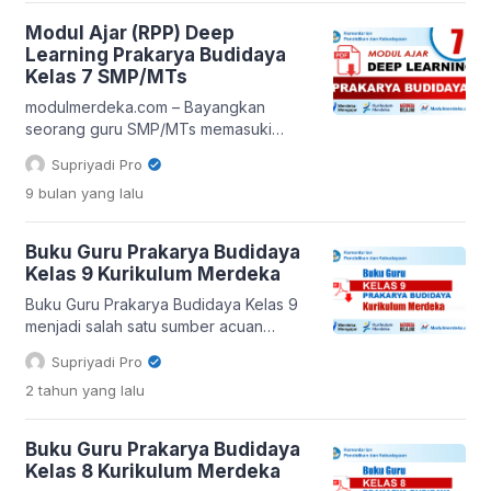
yang sudah dirancang. Dalam artikel ini
Modul Ajar (RPP) Deep
kita akan menengok bagaimana
Learning Prakarya Budidaya
menyusun modul ajar (RPP) untuk
Kelas 7 SMP/MTs
pembelajaran prakarya budidaya di
kelas 9 dengan kerangka Kurikulum
modulmerdeka.com – Bayangkan
[…]
seorang guru SMP/MTs memasuki
ruang kelas dengan semangat baru:
Supriyadi Pro
bukan hanya membawa buku cetak
9 bulan
yang lalu
dan lembar kerja biasa, tetapi sebuah
modul ajar yang dirancang untuk
menghasilkan pengalaman
Buku Guru Prakarya Budidaya
pembelajaran yang mendalam (deep
Kelas 9 Kurikulum Merdeka
learning) untuk mata pelajaran
Prakarya khususnya aspek budidaya
Buku Guru Prakarya Budidaya Kelas 9
pada kelas 7. Itulah fungsi utama dari
menjadi salah satu sumber acuan
alat bantu yang akan kita bahas: […]
penting bagi guru dalam memberikan
Supriyadi Pro
materi prakarya yang berbasis
2 tahun
yang lalu
budidaya. Buku ini tidak hanya
menyediakan informasi tentang teknik-
teknik budidaya yang bermanfaat bagi
Buku Guru Prakarya Budidaya
siswa, tetapi juga mencakup metode
Kelas 8 Kurikulum Merdeka
pengajaran yang kreatif dan inovatif