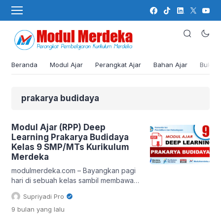
Beranda
Modul Ajar
Perangkat Ajar
Bahan Ajar
Buku
prakarya budidaya
Modul Ajar (RPP) Deep
Learning Prakarya Budidaya
Kelas 9 SMP/MTs Kurikulum
Merdeka
modulmerdeka.com – Bayangkan pagi
hari di sebuah kelas sambil membawa
polybag, bibit sayur, dan semangat
Supriyadi Pro
pembelajaran. Di situlah guru dan siswa
9 bulan
yang lalu
kelas 9 SMP/MTs memulai perjalanan
prakarya budidaya bersama modul ajar