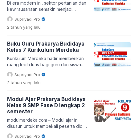
untuk memaksimalkan pemahaman
Di era modern ini, sektor pertanian dan
siswa terhadap materi. Isi Buku yang
kewirausahaan semakin menjadi
Menyeluruh Dalam Buku […]
sorotan. Untuk mempersiapkan
Supriyadi Pro
generasi muda menghadapi tantangan
2 tahun
yang lalu
masa depan, pendidikan prakarya
budidaya menjadi semakin penting.
Buku Guru Prakarya Budidaya Kelas 8
Buku Guru Prakarya Budidaya
hadir sebagai panduan esensial bagi
Kelas 7 Kurikulum Merdeka
para pendidik untuk membimbing siswa
memahami dan mengapresiasi dunia
Kurikulum Merdeka hadir memberikan
pertanian, serta mengembangkan jiwa
ruang lebih luas bagi guru dan siswa
kewirausahaan mereka. Lebih dari
untuk berkreasi dan mengembangkan
Supriyadi Pro
Sekadar Teori, […]
potensi diri. Salah satu mata pelajaran
2 tahun
yang lalu
yang turut merasakan dampak positif
dari perubahan ini adalah Prakarya
Budidaya Kelas 7. Buku Guru Prakarya
Modul Ajar Prakarya Budidaya
Budidaya Kelas 7 Kurikulum Merdeka
Kelas 9 SMP Fase D lengkap 2
hadir sebagai panduan esensial bagi
semester
para pendidik untuk mengarungi lautan
pembelajaran yang lebih […]
modulmerdeka.com – Modul ajar ini
disusun untuk membekali peserta didik
kelas 9 SMP dengan pengetahuan dan
Supriyadi Pro