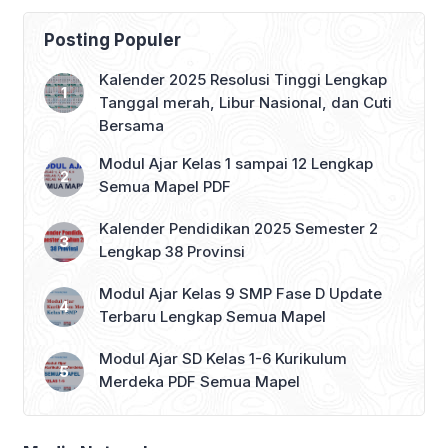
pelajaran yang membutuhkan
perencanaan pembelajaran yang
Posting Populer
matang adalah Prakarya, khususnya
pada elemen Budidaya di kelas 8 SMP
Kalender 2025 Resolusi Tinggi Lengkap
yang berada pada Fase D. Artikel ini
Tanggal merah, Libur Nasional, dan Cuti
akan mengulas secara mendalam
Bersama
bagaimana menyusun modul […]
Modul Ajar Kelas 1 sampai 12 Lengkap
Semua Mapel PDF
Kalender Pendidikan 2025 Semester 2
Lengkap 38 Provinsi
Modul Ajar Kelas 9 SMP Fase D Update
Terbaru Lengkap Semua Mapel
Modul Ajar SD Kelas 1-6 Kurikulum
Merdeka PDF Semua Mapel