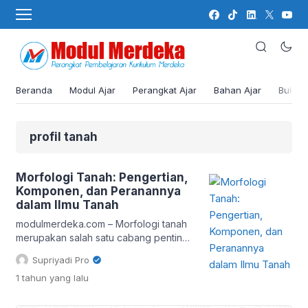
Beranda
Modul Ajar
Perangkat Ajar
Bahan Ajar
Buku
profil tanah
Morfologi Tanah: Pengertian,
Komponen, dan Peranannya
dalam Ilmu Tanah
modulmerdeka.com – Morfologi tanah
merupakan salah satu cabang penting
dalam ilmu tanah yang mempelajari
Supriyadi Pro
bentuk fisik dan karakteristik tanah
1 tahun
yang lalu
sebagaimana tampak di lapangan.
Dalam konteks pendidikan dan praktik
profesional seperti pertanian,