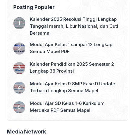
kehutanan, dan geografi, pemahaman
Posting Populer
tentang morfologi tanah menjadi krusial
karena berhubungan langsung dengan
Kalender 2025 Resolusi Tinggi Lengkap
produktivitas tanah serta kemampuan
Tanggal merah, Libur Nasional, dan Cuti
dalam konservasi dan pengelolaan
Bersama
lahan. Ilmu ini […]
Modul Ajar Kelas 1 sampai 12 Lengkap
Semua Mapel PDF
Kalender Pendidikan 2025 Semester 2
Lengkap 38 Provinsi
Modul Ajar Kelas 9 SMP Fase D Update
Terbaru Lengkap Semua Mapel
Modul Ajar SD Kelas 1-6 Kurikulum
Merdeka PDF Semua Mapel
Media Network