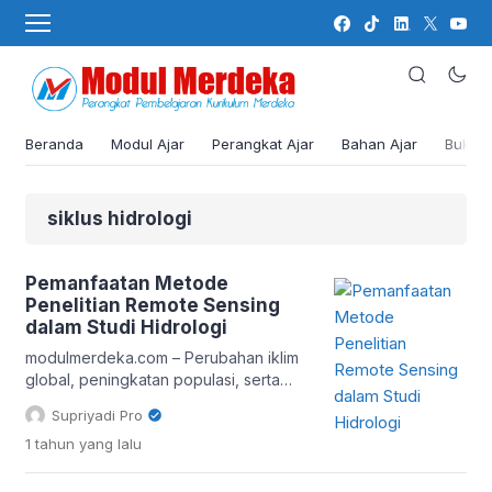
Beranda
Modul Ajar
Perangkat Ajar
Bahan Ajar
Buku
siklus hidrologi
Pemanfaatan Metode
Penelitian Remote Sensing
dalam Studi Hidrologi
modulmerdeka.com – Perubahan iklim
global, peningkatan populasi, serta
krisis air bersih yang semakin meluas
Supriyadi Pro
menuntut adanya inovasi dalam
1 tahun
yang lalu
penelitian dan pemantauan sumber
daya air. Di sinilah metode penelitian
remote sensing (penginderaan jauh)