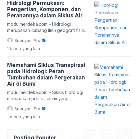
Hidrologi Permukaan:
memainkan peranan penting,
Pengertian, Komponen, dan
khususnya dalam bidang hidrologi.
Peranannya dalam Siklus Air
Remote sensing menjadi salah satu
pendekatan modern yang mampu
modulmerdeka.com – Hidrologi
menyediakan data spasial dan
merupakan cabang ilmu geografi fisik
temporal secara efisien […]
yang mempelajari pergerakan,
Supriyadi Pro
distribusi, dan kualitas air di Bumi. Salah
1 tahun
yang lalu
satu subbidangnya yang sangat
penting adalah hidrologi permukaan.
Pemahaman terhadap hidrologi
Memahami Siklus Transpirasi
permukaan menjadi kunci dalam
pada Hidrologi: Peran
berbagai kegiatan manusia, mulai dari
Tumbuhan dalam Pergerakan
pengelolaan sumber daya air,
Air di Bumi
perencanaan tata ruang, hingga
mitigasi bencana alam seperti banjir
modulmerdeka.com – Siklus hidrologi
dan kekeringan. Artikel ini […]
merupakan proses alami yang
mengatur pergerakan air di bumi
Supriyadi Pro
melalui berbagai tahapan, seperti
1 tahun
yang lalu
evaporasi, kondensasi, presipitasi, dan
infiltrasi. Salah satu tahapan penting
yang sering kurang mendapat sorotan
adalah transpirasi. Transpirasi
Posting Populer