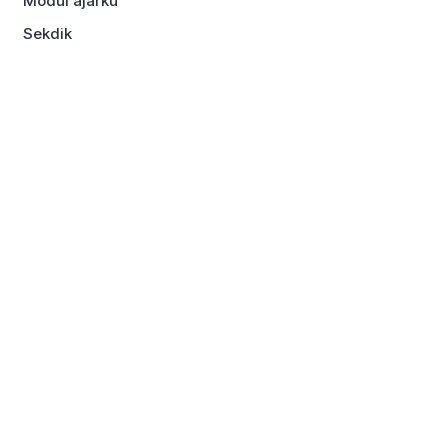
Modul ajarku
Sekdik