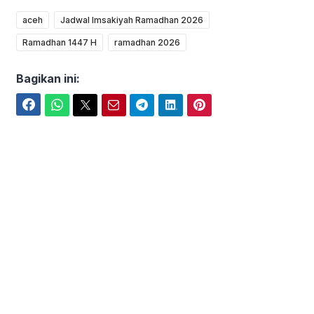
aceh
Jadwal Imsakiyah Ramadhan 2026
Ramadhan 1447 H
ramadhan 2026
Bagikan ini:
Facebook
WhatsApp
Twitter
Email
Telegram
LinkedIn
Pinterest