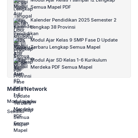
Semua Mapel PDF
Kalender Pendidikan 2025 Semester 2
Lengkap 38 Provinsi
Modul Ajar Kelas 9 SMP Fase D Update
Terbaru Lengkap Semua Mapel
Modul Ajar SD Kelas 1-6 Kurikulum
Merdeka PDF Semua Mapel
Media Network
Modul ajarku
Sekdik