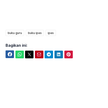
buku guru
buku ipas
ipas
Bagikan ini:
Facebook
WhatsApp
Twitter
Email
Telegram
LinkedIn
Pinterest