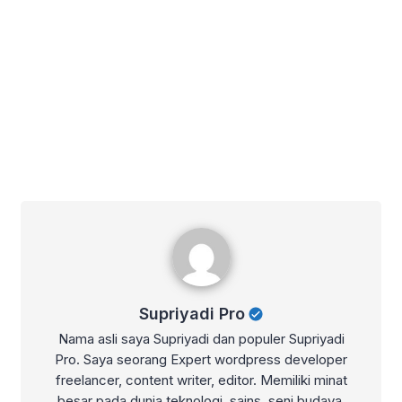
Supriyadi Pro
Supriyadi Pro
Nama asli saya Supriyadi dan populer Supriyadi
Pro. Saya seorang Expert wordpress developer
freelancer, content writer, editor. Memiliki minat
besar pada dunia teknologi, sains, seni budaya,