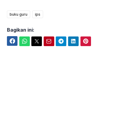
buku guru
ips
Bagikan ini:
Facebook
WhatsApp
Twitter
Email
Telegram
LinkedIn
Pinterest