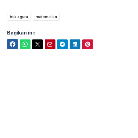
buku guru
matematika
Bagikan ini:
Facebook
WhatsApp
Twitter
Email
Telegram
LinkedIn
Pinterest