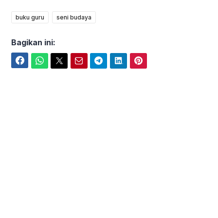
buku guru
seni budaya
Bagikan ini:
Facebook
WhatsApp
Twitter
Email
Telegram
LinkedIn
Pinterest