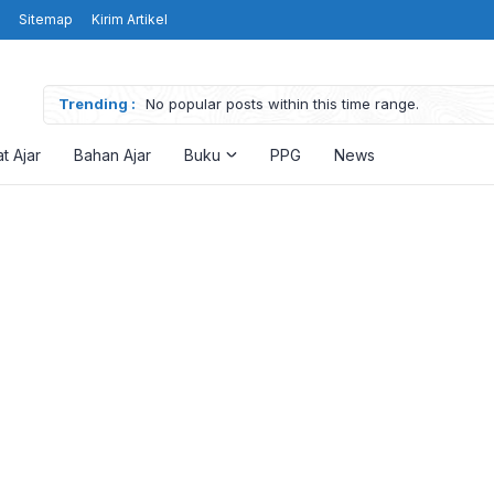
Sitemap
Kirim Artikel
Trending :
No popular posts within this time range.
t Ajar
Bahan Ajar
Buku
PPG
News