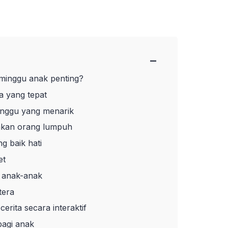
−
minggu anak penting?
ta yang tepat
inggu yang menarik
kan orang lumpuh
g baik hati
et
 anak-anak
tera
rita secara interaktif
bagi anak