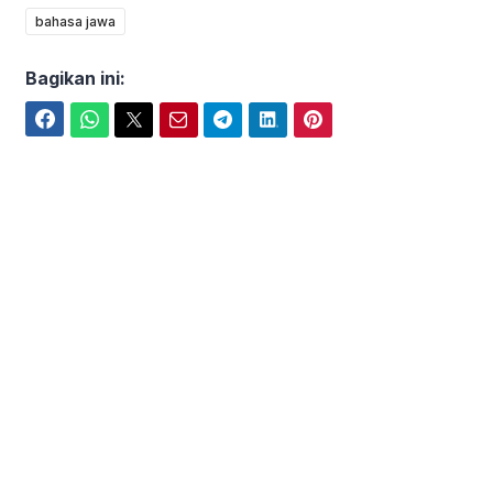
bahasa jawa
Bagikan ini:
Facebook
WhatsApp
Twitter
Email
Telegram
LinkedIn
Pinterest