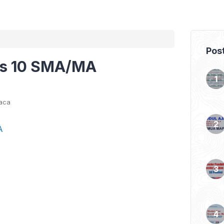
Pos
as 10 SMA/MA
aca