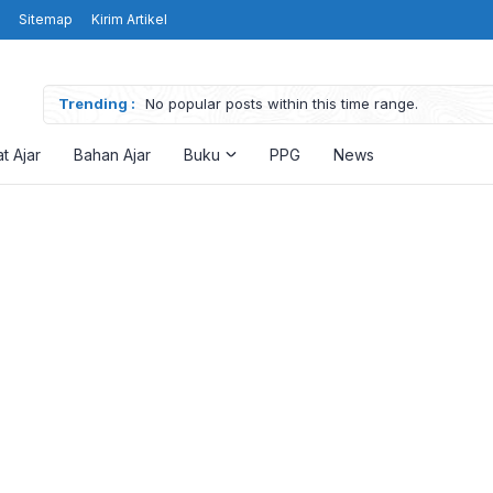
Sitemap
Kirim Artikel
Trending :
No popular posts within this time range.
t Ajar
Bahan Ajar
Buku
PPG
News