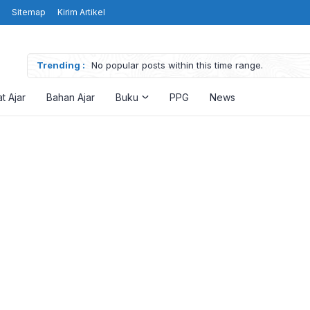
Sitemap
Kirim Artikel
Trending :
No popular posts within this time range.
t Ajar
Bahan Ajar
Buku
PPG
News