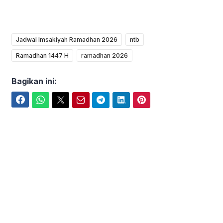
Jadwal Imsakiyah Ramadhan 2026
ntb
Ramadhan 1447 H
ramadhan 2026
Bagikan ini:
Facebook
WhatsApp
Twitter
Email
Telegram
LinkedIn
Pinterest