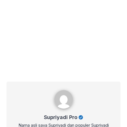
Supriyadi Pro
Supriyadi Pro
Nama asli saya Supriyadi dan populer Supriyadi