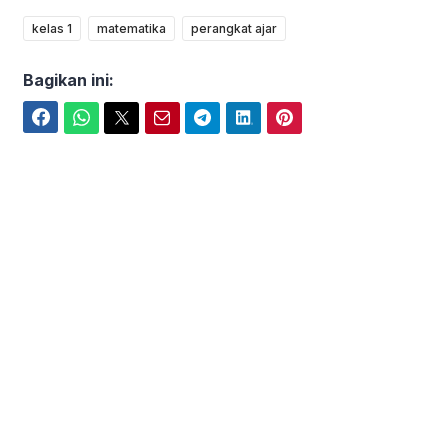
kelas 1
matematika
perangkat ajar
Bagikan ini:
Facebook
WhatsApp
Twitter
Email
Telegram
LinkedIn
Pinterest