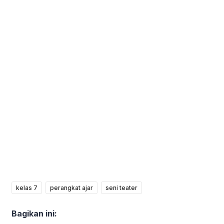
kelas 7
perangkat ajar
seni teater
Bagikan ini: