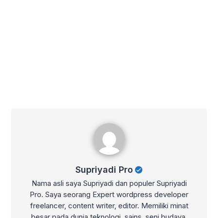
Supriyadi Pro
Supriyadi Pro
Nama asli saya Supriyadi dan populer Supriyadi
Pro. Saya seorang Expert wordpress developer
freelancer, content writer, editor. Memiliki minat
besar pada dunia teknologi, sains, seni budaya,