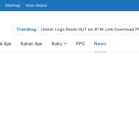
Sitemap
Kirim Artikel
Trending :
Unduh Logo Resmi HUT ke-81 RI: Link Download P
High Resolution
t Ajar
Bahan Ajar
Buku
PPG
News