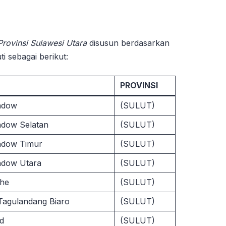
Provinsi Sulawesi Utara
disusun berdasarkan
i sebagai berikut:
PROVINSI
ndow
(SULUT)
dow Selatan
(SULUT)
ndow Timur
(SULUT)
ndow Utara
(SULUT)
ihe
(SULUT)
Tagulandang Biaro
(SULUT)
d
(SULUT)