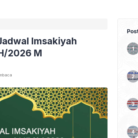
Pos
 Jadwal Imsakiyah
H/2026 M
embaca