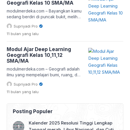
Geografi Kelas 10 SMA/MA
membentuk permukaan bumi. Inilah
mengapa pendekatan deep learning
modulmerdeka.com – Bayangkan kamu
atau pembelajaran mendalam dalam
sedang berdiri di puncak bukit, melihat
geografi sangat penting. Download
pemandangan alam yang luas
Supriyadi Pro
contoh Modul […]
terbentang. Ada sungai yang berkelok,
11 bulan
yang lalu
permukiman yang rapi, dan sawah
yang hijau. Semua itu adalah objek
kajian geografi. Modul Ajar Deep
Modul Ajar Deep Learning
Learning Geografi Kelas 10 SMA/MA ini
Geografi Kelas 10,11,12
hadir untuk membantu guru dan siswa
SMA/MA
memahami fenomena bumi secara lebih
mendalam dengan pendekatan […]
modulmerdeka.com – Geografi adalah
ilmu yang mempelajari bumi, ruang, dan
segala fenomena di dalamnya. Namun,
Supriyadi Pro
di era digital ini, geografi tidak hanya
11 bulan
yang lalu
berhenti pada peta dan atlas. Kita bisa
membawa pembelajaran ini ke level
berikutnya dengan mengintegrasikan
teknologi mutakhir seperti deep
Posting Populer
learning. Artikel ini akan membahas
bagaimana guru dapat memanfaatkan
Kalender 2025 Resolusi Tinggi Lengkap
modul ajar berbasis deep learning […]
Tanggal merah, Libur Nasional, dan Cuti