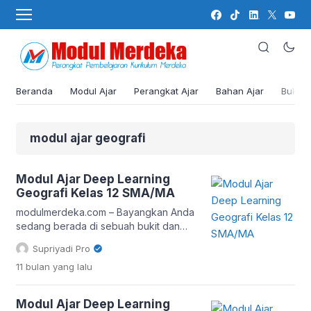
Beranda
Modul Ajar
Perangkat Ajar
Bahan Ajar
Buku
modul ajar geografi
Modul Ajar Deep Learning
Geografi Kelas 12 SMA/MA
modulmerdeka.com – Bayangkan Anda
sedang berada di sebuah bukit dan
melihat peta topografi yang
Supriyadi Pro
menunjukkan gunung, sungai, dan
11 bulan
yang lalu
lembah di sekitar Anda. Pelajaran
geografi yang menarik bukan hanya
soal menghafal nama-nama tempat,
Modul Ajar Deep Learning
tetapi memahami proses alam yang