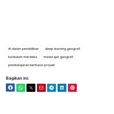
AI dalam pendidikan
deep learning geografi
kurikulum merdeka
modul ajar geografi
pembelajaran berbasis proyek
Bagikan ini:
Facebook
WhatsApp
Twitter
Email
Telegram
LinkedIn
Pinterest