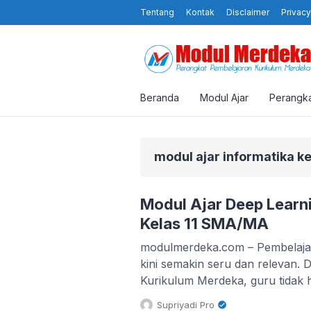
Tentang
Kontak
Disclaimer
Privacy
Beranda
Modul Ajar
Perangka
modul ajar informatika ke
Modul Ajar Deep Learn
Kelas 11 SMA/MA
modulmerdeka.com – Pembelajar
kini semakin seru dan relevan. 
Kurikulum Merdeka, guru tidak 
tetapi juga mendorong siswa untuk
Supriyadi Pro