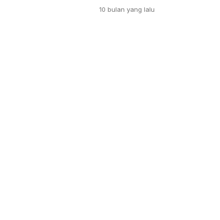
dan adaptif. Modul ajar berbasis
10 bulan
yang lalu
jembatan agar pembelajaran Info
terarah, dan memicu rasa ingin
suasana kelas saat siswa tidak [