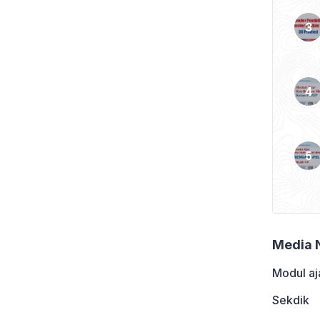
 deep learning menjadi
rmatika terasa nyata,
 tahu siswa. Bayangkan
…]
Media 
Modul aj
Sekdik