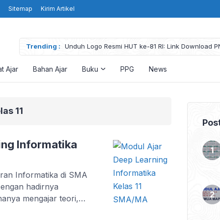
Sitemap
Kirim Artikel
Trending :
Unduh Logo Resmi HUT ke-81 RI: Link Download P
High Resolution
t Ajar
Bahan Ajar
Buku
PPG
News
las 11
Pos
ing Informatika
an Informatika di SMA
Dengan hadirnya
hanya mengajar teori,
 berpikir kritis, kreatif,