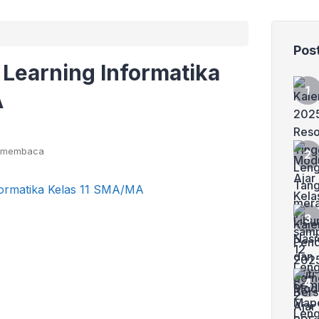
Pos
 Learning Informatika
A
t membaca