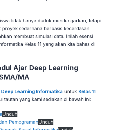
iswa tidak hanya duduk mendengarkan, tetapi
proyek sederhana berbasis kecerdasan
hkan membuat simulasi data. Inilah esensi
nformatika Kelas 11 yang akan kita bahas di
ul Ajar Deep Learning
0 SMA/MA
 Deep Learning Informatika
untuk
Kelas 11
 tautan yang kami sediakan di bawah ini:
a
Unduh
a dan Pemograman
Unduh
 Dampak Sosial Informatika
Unduh