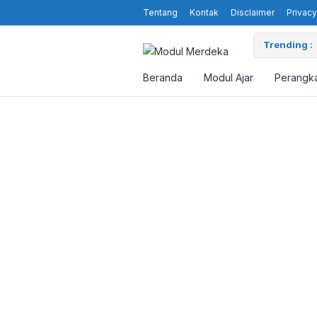
Tentang
Kontak
Disclaimer
Privacy
Trending :
Beranda
Modul Ajar
Perangka