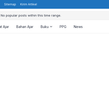
Sitemap
Kirim Artikel
No popular posts within this time range.
t Ajar
Bahan Ajar
Buku
PPG
News