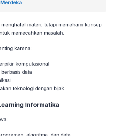
m Merdeka
ar menghafal materi, tetapi memahami konsep
untuk memecahkan masalah.
enting karena:
erpikir komputasional
berbasis data
ikasi
kan teknologi dengan bijak
Learning Informatika
swa:
ograman, algoritma, dan data