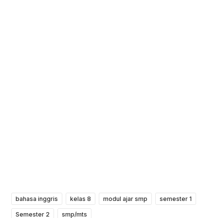
bahasa inggris
kelas 8
modul ajar smp
semester 1
Semester 2
smp/mts