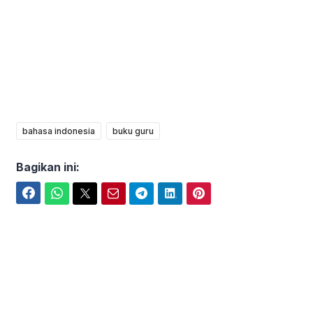
bahasa indonesia
buku guru
Bagikan ini:
Facebook
WhatsApp
Twitter
Email
Telegram
LinkedIn
Pinterest