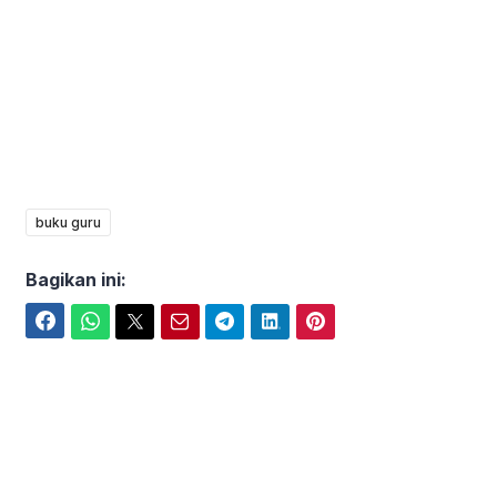
buku guru
Bagikan ini:
Facebook
WhatsApp
Twitter
Email
Telegram
LinkedIn
Pinterest