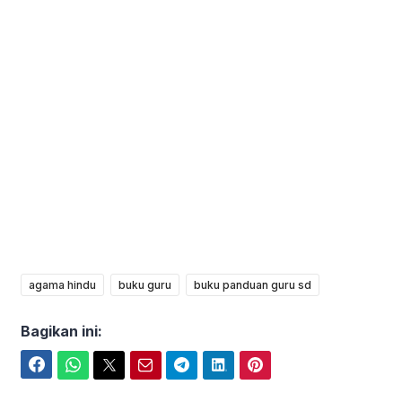
agama hindu
buku guru
buku panduan guru sd
Bagikan ini:
Facebook
WhatsApp
Twitter
Email
Telegram
LinkedIn
Pinterest