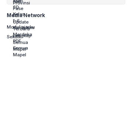
Media Network
Modul ajarku
Sekdik