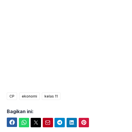
CP
ekonomi
kelas 11
Bagikan ini:
Facebook
WhatsApp
Twitter
Email
Telegram
LinkedIn
Pinterest