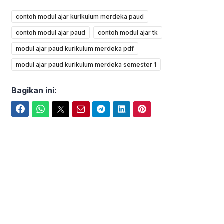
contoh modul ajar kurikulum merdeka paud
contoh modul ajar paud
contoh modul ajar tk
modul ajar paud kurikulum merdeka pdf
modul ajar paud kurikulum merdeka semester 1
Bagikan ini:
Facebook
WhatsApp
Twitter
Email
Telegram
LinkedIn
Pinterest