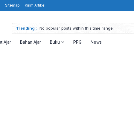
Sitemap
Kirim Artikel
Trending :
No popular posts within this time range.
t Ajar
Bahan Ajar
Buku
PPG
News