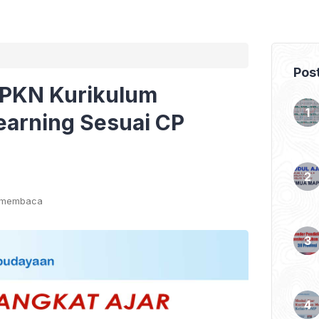
Pos
PPKN Kurikulum
arning Sesuai CP
t membaca