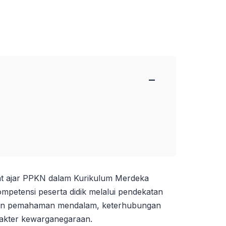
−
t ajar PPKN dalam Kurikulum Merdeka
petensi peserta didik melalui pendekatan
an pemahaman mendalam, keterhubungan
akter kewarganegaraan.