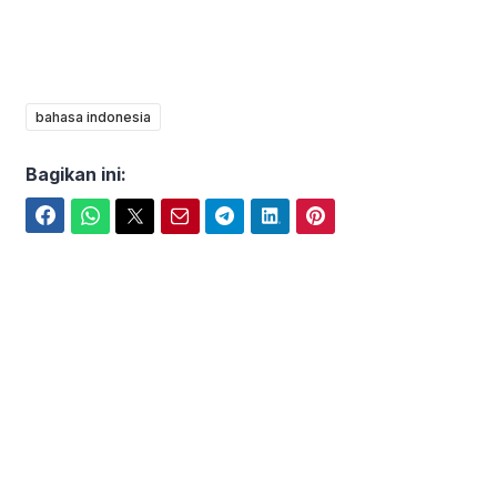
bahasa indonesia
Bagikan ini:
Facebook
WhatsApp
Twitter
Email
Telegram
LinkedIn
Pinterest