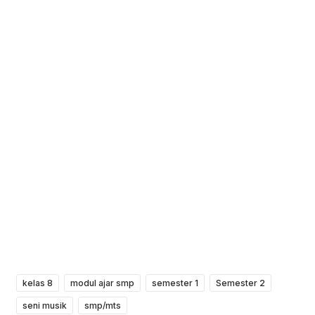
kelas 8
modul ajar smp
semester 1
Semester 2
seni musik
smp/mts