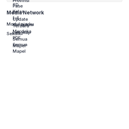
Media Network
Modul ajarku
Sekdik