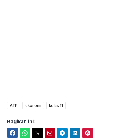
ATP
ekonomi
kelas 11
Bagikan ini:
Facebook
WhatsApp
Twitter
Email
Telegram
LinkedIn
Pinterest