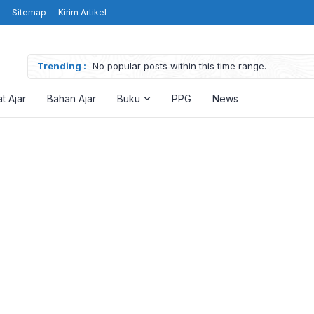
Sitemap
Kirim Artikel
Trending :
No popular posts within this time range.
t Ajar
Bahan Ajar
Buku
PPG
News