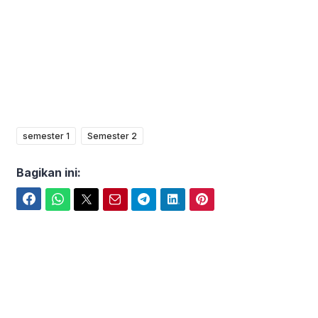
semester 1
Semester 2
Bagikan ini:
Facebook
WhatsApp
Twitter
Email
Telegram
LinkedIn
Pinterest