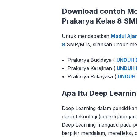
Download contoh Mod
Prakarya Kelas 8 S
Untuk mendapatkan
Modul Ajar
8
SMP/MTs, silahkan unduh melal
Prakarya Budidaya (
UNDUH D
Prakarya Kerajinan (
UNDUH D
Prakarya Rekayasa (
UNDUH D
Apa Itu Deep Learni
Deep Learning dalam pendidik
dunia teknologi (seperti jaringa
Deep Learning mengacu pada p
berpikir mendalam, merefleksi