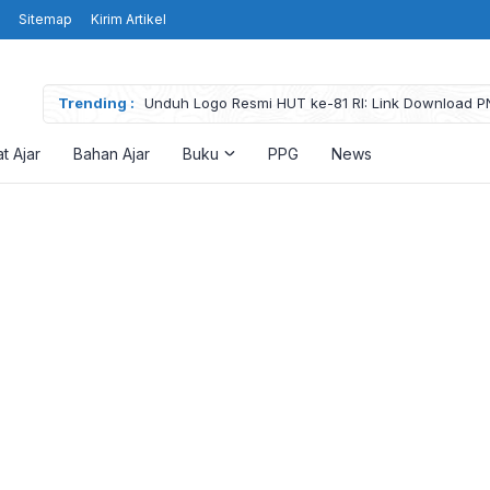
Sitemap
Kirim Artikel
Trending :
Unduh Logo Resmi HUT ke-81 RI: Link Download P
High Resolution
t Ajar
Bahan Ajar
Buku
PPG
News