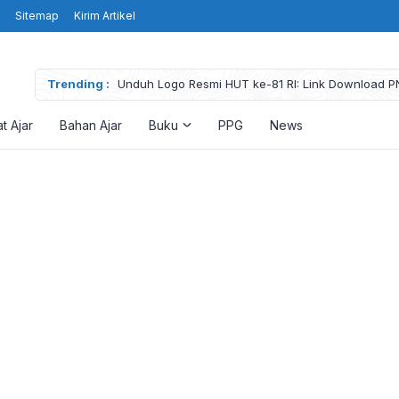
Sitemap
Kirim Artikel
Trending :
Unduh Logo Resmi HUT ke-81 RI: Link Download P
High Resolution
t Ajar
Bahan Ajar
Buku
PPG
News