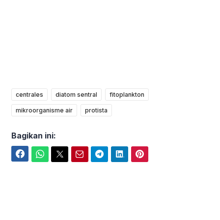
centrales
diatom sentral
fitoplankton
mikroorganisme air
protista
Bagikan ini:
Facebook
WhatsApp
Twitter
Email
Telegram
LinkedIn
Pinterest