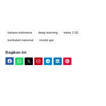
bahasa indonesia
deep learning
kelas 2 SD
kurikulum nasional
modul ajar
Bagikan ini:
Facebook
WhatsApp
Twitter
Email
Telegram
LinkedIn
Pinterest