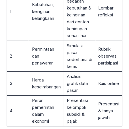
bedakan
Kebutuhan,
kebutuhan &
Lembar
1
keinginan,
keinginan
refleksi
kelangkaan
dari contoh
kehidupan
sehari-hari
Simulasi
Permintaan
Rubrik
pasar
2
dan
observasi
sederhana di
penawaran
partisipasi
kelas
Analisis
Harga
3
grafik data
Kuis online
keseimbangan
pasar
Peran
Presentasi
Presentasi
pemerintah
kelompok:
4
& tanya
dalam
subsidi &
jawab
ekonomi
pajak