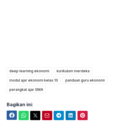
deep learning ekonomi
kurikulum merdeka
modul ajar ekonomi kelas 10
panduan guru ekonomi
perangkat ajar SMA
Bagikan ini:
Facebook
WhatsApp
Twitter
Email
Telegram
LinkedIn
Pinterest