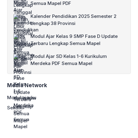
Semua Mapel PDF
Kalender Pendidikan 2025 Semester 2
Lengkap 38 Provinsi
Modul Ajar Kelas 9 SMP Fase D Update
Terbaru Lengkap Semua Mapel
Modul Ajar SD Kelas 1-6 Kurikulum
Merdeka PDF Semua Mapel
Media Network
Modul ajarku
Sekdik