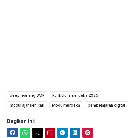
deep learning SMP
kurikulum merdeka 2025
modul ajar seni tari
Modulmerdeka
pembelajaran digital
Bagikan ini:
Facebook
WhatsApp
Twitter
Email
Telegram
LinkedIn
Pinterest