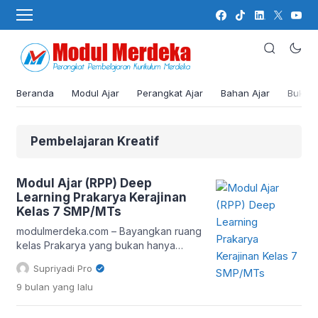
Beranda
Modul Ajar
Perangkat Ajar
Bahan Ajar
Buku
Pembelajaran Kreatif
Modul Ajar (RPP) Deep
Learning Prakarya Kerajinan
Kelas 7 SMP/MTs
modulmerdeka.com – Bayangkan ruang
kelas Prakarya yang bukan hanya
tempat siswa membuat kerajinan
Supriyadi Pro
tangan, tetapi juga laboratorium ide
9 bulan
yang lalu
kreatif berbasis teknologi. Itulah
semangat di balik Modul Ajar (RPP)
Deep Learning Prakarya Kerajinan