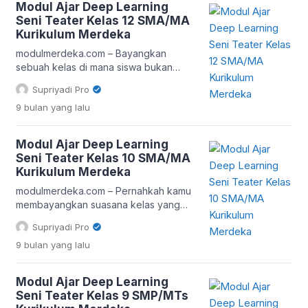
Modul Ajar Deep Learning
Kelas 7 SMP/MTs Kurikulum Merdeka.
Seni Teater Kelas 12 SMA/MA
Di era pendidikan 5.0, pembelajaran
Kurikulum Merdeka
tidak cukup hanya mengajarkan
keterampilan manual. Guru harus
modulmerdeka.com – Bayangkan
mampu mengintegrasikan kreativitas,
sebuah kelas di mana siswa bukan
logika berpikir, […]
hanya mendengarkan teori seni, tetapi
Supriyadi Pro
benar-benar menciptakan sebuah
9 bulan
yang lalu
pertunjukan yang hidup, dengan
dialog, ekspresi, dan emosi. Inilah
semangat yang diusung oleh Modul
Modul Ajar Deep Learning
Ajar Deep Learning Seni Teater Kelas
Seni Teater Kelas 10 SMA/MA
12 SMA/MA Kurikulum Merdeka. Dalam
Kurikulum Merdeka
kurikulum terbaru ini, pembelajaran seni
tidak lagi sekadar tentang menghafal
modulmerdeka.com – Pernahkah kamu
naskah atau memahami […]
membayangkan suasana kelas yang
terasa seperti panggung teater? Di
Supriyadi Pro
mana siswa bukan hanya duduk dan
9 bulan
yang lalu
mencatat, tetapi juga bergerak,
berekspresi, dan berimajinasi? Itulah
semangat utama dari Modul Ajar Deep
Modul Ajar Deep Learning
Learning Seni Teater Kelas 10 SMA/MA
Seni Teater Kelas 9 SMP/MTs
Kurikulum Merdeka. Kurikulum Merdeka