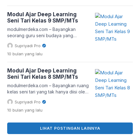
Sementara peserta didik lebih akrab
dengan TikTok dance challenge, guru
Modul Ajar Deep Learning
ingin mereka memahami nilai estetika,
Seni Tari Kelas 9 SMP/MTs
filosofi gerak, serta warisan budaya di
balik sebuah tarian tradisional. Di sinilah
modulmerdeka.com – Bayangkan
peran Deep Learning dalam
seorang guru seni budaya yang
pembelajaran […]
biasanya mengajarkan tari hanya lewat
Supriyadi Pro
buku dan gerakan dasar di kelas. Kini,
10 bulan
yang lalu
dengan hadirnya Modul Ajar Deep
Learning Seni Tari Kelas 9 SMP/MTs
Kurikulum Merdeka, pendekatan itu
Modul Ajar Deep Learning
berubah total. Guru tak lagi sekadar
Seni Tari Kelas 8 SMP/MTs
mengajarkan langkah-langkah tari, tapi
juga membantu siswa memahami makna
modulmerdeka.com – Bayangkan ruang
gerak, emosi dalam ekspresi tubuh, […]
kelas seni tari yang tak hanya diisi oleh
dentuman gamelan atau irama musik
Supriyadi Pro
modern, tetapi juga oleh teknologi
10 bulan
yang lalu
cerdas yang mampu memahami pola
gerak manusia. Itulah semangat di balik
Modul Ajar Deep Learning Seni Tari
LIHAT POSTINGAN LAINNYA
Kelas 8 SMP/MTs Kurikulum Merdeka.
Bukan sekadar pelajaran menari,