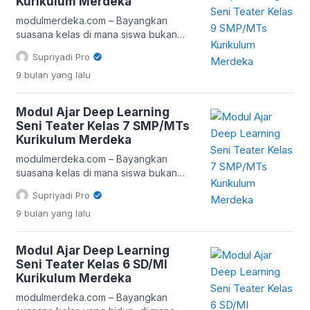
Kurikulum Merdeka
menghadirkan pendekatan
pembelajaran yang menekankan pada
modulmerdeka.com – Bayangkan
eksplorasi mendalam (deep learning).
suasana kelas di mana siswa bukan
Di dalamnya, […]
hanya membaca naskah, tapi juga
Supriyadi Pro
menciptakan karakter, menjiwai dialog,
9 bulan
yang lalu
dan memahami makna kehidupan lewat
seni peran. Inilah esensi dari Modul Ajar
Deep Learning Seni Teater Kelas 9
Modul Ajar Deep Learning
SMP/MTs Kurikulum Merdeka. Modul ini
Seni Teater Kelas 7 SMP/MTs
bukan sekadar panduan guru, tetapi
Kurikulum Merdeka
sebuah perjalanan pembelajaran
berbasis makna menggabungkan
modulmerdeka.com – Bayangkan
antara rasa, ekspresi, […]
suasana kelas di mana siswa bukan
hanya duduk diam mendengarkan
Supriyadi Pro
teori, tetapi juga berani
9 bulan
yang lalu
mengekspresikan diri lewat gerak,
dialog, dan perasaan. Itulah esensi
pembelajaran Seni Teater dalam
Modul Ajar Deep Learning
Kurikulum Merdeka. Modul ajar Deep
Seni Teater Kelas 6 SD/MI
Learning Seni Teater Kelas 7 SMP/MTs
Kurikulum Merdeka
hadir sebagai panduan inovatif bagi
guru untuk menghidupkan kembali
modulmerdeka.com – Bayangkan