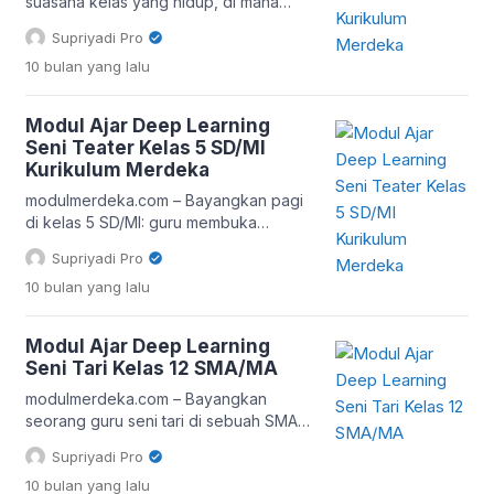
semangat seni pertunjukan di dunia […]
suasana kelas yang hidup, di mana
siswa tidak hanya duduk diam
Supriyadi Pro
mendengarkan guru, tapi ikut bermain
10 bulan
yang lalu
peran, mengekspresikan emosi, dan
memahami karakter dari kisah yang
mereka mainkan. Di sinilah keajaiban
Modul Ajar Deep Learning
seni teater muncul dalam pembelajaran.
Seni Teater Kelas 5 SD/MI
Melalui modul ajar Deep Learning Seni
Kurikulum Merdeka
Teater Kelas 6 SD/MI Kurikulum
Merdeka, guru tidak hanya
modulmerdeka.com – Bayangkan pagi
mengajarkan seni […]
di kelas 5 SD/MI: guru membuka
jendela, cahaya pagi menyapa anak-
Supriyadi Pro
anak, dan suara riuh rendah terdengar
10 bulan
yang lalu
sambil mereka bersiap menjajal sesuatu
yang tak biasa teater! Ya, bukan hanya
musik atau tari, tetapi seni teater. Kini,
Modul Ajar Deep Learning
melalui Kurikulum Merdeka, pelajaran ini
Seni Tari Kelas 12 SMA/MA
mendapat ruang sendiri dan diberi
label “deep learning” agar tak hanya
modulmerdeka.com – Bayangkan
hafalan, […]
seorang guru seni tari di sebuah SMA
yang berusaha menyesuaikan metode
Supriyadi Pro
mengajarnya dengan generasi yang
10 bulan
yang lalu
lahir di tengah revolusi digital.