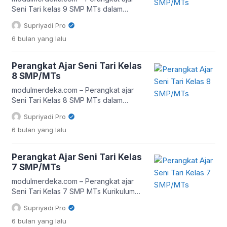
menginterpretasikan gerak, makna,
Seni Tari kelas 9 SMP MTs dalam
dan konteks budaya tari. Guru tidak
Kurikulum Merdeka dirancang untuk
Supriyadi Pro
hanya berperan sebagai penyampai
mendorong pembelajaran yang aktif,
6 bulan
yang lalu
materi, […]
kontekstual, dan bermakna.
Pendekatan deep learning dalam
pembelajaran seni tidak hanya
Perangkat Ajar Seni Tari Kelas
menekankan penguasaan teknik
8 SMP/MTs
gerak, tetapi juga pemahaman konsep,
makna budaya, serta kemampuan
modulmerdeka.com – Perangkat ajar
refleksi dan kreasi peserta didik. Oleh
Seni Tari Kelas 8 SMP MTs dalam
karena itu, guru perlu menyiapkan
Kurikulum Merdeka dirancang untuk
Supriyadi Pro
perangkat ajar […]
mendorong pembelajaran yang
6 bulan
yang lalu
bermakna, kontekstual, dan berpusat
pada peserta didik. Pendekatan deep
learning dalam pembelajaran seni tari
Perangkat Ajar Seni Tari Kelas
tidak hanya menekankan kemampuan
7 SMP/MTs
gerak dan teknik, tetapi juga
pemahaman konsep, refleksi estetika,
modulmerdeka.com – Perangkat ajar
serta keterkaitan dengan budaya dan
Seni Tari Kelas 7 SMP MTs Kurikulum
kehidupan nyata. Oleh karena itu, […]
Merdeka berbasis deep learning
Supriyadi Pro
dirancang untuk membantu guru
6 bulan
yang lalu
menyelenggarakan pembelajaran yang