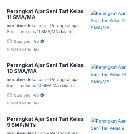
Pendekatan deep learning atau
pembelajaran mendalam menjadi
Perangkat Ajar Seni Tari Kelas
fondasi utama agar peserta didik tidak
11 SMA/MA
hanya mampu menampilkan karya tari,
tetapi juga memahami makna, konteks
modulmerdeka.com – Perangkat ajar
budaya, proses kreatif, serta nilai
Seni Tari kelas 11 SMA/MA dalam
estetika yang terkandung di […]
Kurikulum Merdeka dirancang untuk
Supriyadi Pro
mendorong pembelajaran yang
6 bulan
yang lalu
mendalam, kontekstual, dan berbasis
pengalaman nyata. Pendekatan deep
learning dalam pembelajaran Seni Tari
Perangkat Ajar Seni Tari Kelas
menekankan pada pemahaman
10 SMA/MA
konsep, penguasaan keterampilan
praktik, serta kemampuan refleksi dan
modulmerdeka.com – Perangkat ajar
apresiasi terhadap karya tari. Guru
Seni Tari Kelas 10 SMA MA dalam
tidak hanya berperan sebagai
Kurikulum Merdeka dirancang untuk
Supriyadi Pro
penyampai materi, tetapi sebagai
mendorong pembelajaran yang aktif,
6 bulan
yang lalu
fasilitator […]
reflektif, dan berbasis pengalaman.
Pendekatan deep learning dalam
pembelajaran seni tari menekankan
Perangkat Ajar Seni Tari Kelas
pemahaman mendalam, proses
9 SMP/MTs
eksplorasi kreatif, serta kemampuan
peserta didik dalam
modulmerdeka.com – Perangkat ajar