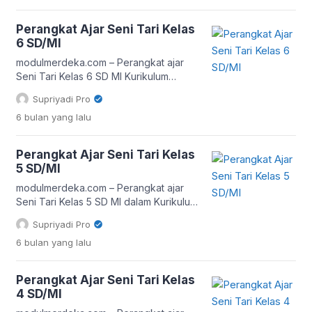
bermakna, kontekstual, dan berpusat
pada peserta didik. Pendekatan deep
Perangkat Ajar Seni Tari Kelas
learning tidak hanya menekankan
6 SD/MI
penguasaan keterampilan gerak, tetapi
juga pemahaman konsep, apresiasi
modulmerdeka.com – Perangkat ajar
budaya, proses kreatif, serta refleksi
Seni Tari Kelas 6 SD MI Kurikulum
pengalaman belajar. Dengan perangkat
Merdeka berbasis deep learning
Supriyadi Pro
ajar yang tersusun […]
dirancang untuk membantu guru
6 bulan
yang lalu
melaksanakan pembelajaran yang
bermakna, kontekstual, dan
berorientasi pada penguatan
Perangkat Ajar Seni Tari Kelas
kompetensi. Seni tari tidak hanya
5 SD/MI
diposisikan sebagai keterampilan
gerak, tetapi juga sebagai media
modulmerdeka.com – Perangkat ajar
ekspresi, penguatan karakter, dan
Seni Tari Kelas 5 SD MI dalam Kurikulum
pemahaman budaya. Oleh karena itu,
Merdeka merupakan kumpulan
Supriyadi Pro
penyusunan perangkat ajar perlu
dokumen dan instrumen pembelajaran
6 bulan
yang lalu
memperhatikan […]
yang disusun untuk membantu guru
merancang, melaksanakan, dan
mengevaluasi proses belajar secara
Perangkat Ajar Seni Tari Kelas
terarah. Perangkat ini tidak hanya berisi
4 SD/MI
modul ajar, tetapi juga mencakup