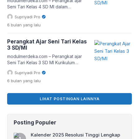
capaian pembelajaran, alur tujuan
modulmerdeka.com – Perangkat ajar
pembelajaran, rencana asesmen,
Seni Tari Kelas 4 SD MI dalam
lembar aktivitas, serta strategi
Kurikulum Merdeka dirancang untuk
Supriyadi Pro
diferensiasi. Pendekatan […]
membantu guru menyelenggarakan
6 bulan
yang lalu
pembelajaran yang aktif, kontekstual,
dan berpusat pada peserta didik.
Pendekatan deep learning dalam
Perangkat Ajar Seni Tari Kelas
pembelajaran seni tari menekankan
3 SD/MI
pemahaman makna gerak, eksplorasi
kreatif, serta keterkaitan antara
modulmerdeka.com – Perangkat ajar
ekspresi tubuh, budaya, dan
Seni Tari Kelas 3 SD MI Kurikulum
pengalaman nyata siswa. Dengan
Merdeka dirancang untuk membantu
Supriyadi Pro
perangkat ajar yang terstruktur, […]
guru menyelenggarakan pembelajaran
6 bulan
yang lalu
yang aktif, kontekstual, dan berpusat
pada peserta didik. Pendekatan deep
learning dalam pembelajaran seni tari
LIHAT POSTINGAN LAINNYA
menekankan pemahaman bermakna,
pengalaman langsung, refleksi, serta
kemampuan mengekspresikan diri
melalui gerak. Dengan perangkat ajar
Posting Populer
yang tepat, proses belajar tidak hanya
berfokus […]
Kalender 2025 Resolusi Tinggi Lengkap