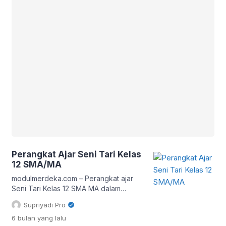
Perangkat Ajar Seni Tari Kelas
12 SMA/MA
modulmerdeka.com – Perangkat ajar
Seni Tari Kelas 12 SMA MA dalam
Kurikulum Merdeka dirancang untuk
Supriyadi Pro
mendorong pembelajaran yang aktif,
6 bulan
yang lalu
reflektif, dan berbasis pengalaman.